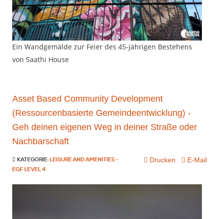
Ein Wandgemälde zur Feier des 45-jährigen Bestehens
von Saathi House
Asset Based Community Development
(Ressourcenbasierte Gemeindeentwicklung) -
Geh deinen eigenen Weg in deiner Straße oder
Nachbarschaft
Drucken
E-Mail
KATEGORIE:
LEISURE AND AMENITIES -
EQF LEVEL 4