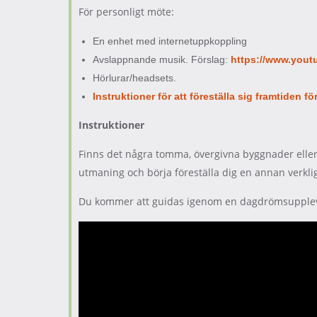
För personligt möte:
En enhet med internetuppkoppling
Avslappnande musik. Förslag:
https://www.you
Hörlurar/headsets.
Instruktioner för att föreställa sig framtiden f
Instruktioner
Finns det några tomma, övergivna byggnader eller 
utmaning och börja föreställa dig en annan verklig
Du kommer att guidas igenom en dagdrömsupplevels