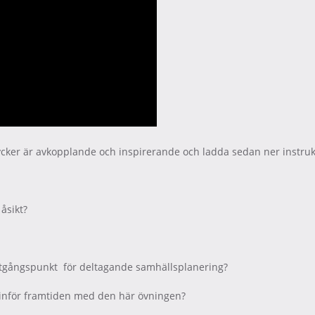
cker är avkopplande och inspirerande och ladda sedan ner instruk
åsikt?
 utgångspunkt för deltagande samhällsplanering?
l inför framtiden med den här övningen?