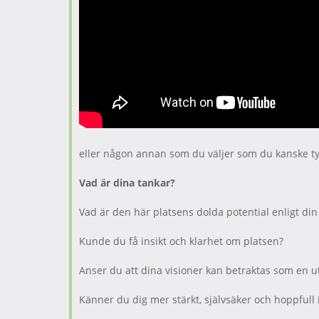
eller någon annan som du väljer som du kanske ty
Vad är dina tankar?
Vad är den här platsens dolda potential enligt din 
Kunde du få insikt och klarhet om platsen?
Anser du att dina visioner kan betraktas som en
Känner du dig mer stärkt, självsäker och hoppful