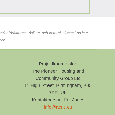
eglar författarnas åsikter, och kommissionen kan inte
den.
Projektkoordinator:
The Pioneer Housing and
Community Group Ltd
11 High Street, Birmingham, B35
7PR, UK
Kontaktperson: Ifor Jones
info@acric.eu