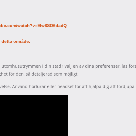
tube.com/watch?v=EIw8SO6dadQ
ör detta område.
utomhusutrymmen i din stad? Välj en av dina preferenser, läs förs
het för den, så detaljerad som möjligt.
e. Använd hörlurar eller headset för att hjälpa dig att fördjupa 