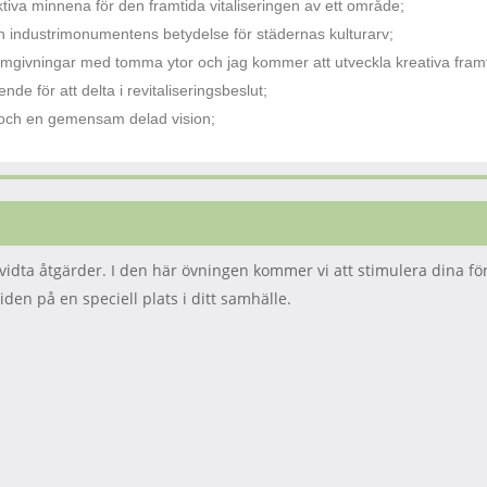
ktiva minnena för den framtida vitaliseringen av ett område;
industrimonumentens betydelse för städernas kulturarv;
givningar med tomma ytor och jag kommer att utveckla kreativa framt
de för att delta i revitaliseringsbeslut;
 och en gemensam delad vision;
ch vidta åtgärder. I den här övningen kommer vi att stimulera dina
den på en speciell plats i ditt samhälle.