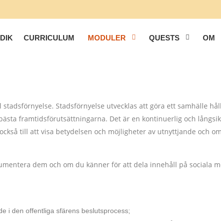
DIK
CURRICULUM
MODULER
QUESTS
OM
tadsförnyelse. Stadsförnyelse utvecklas att göra ett samhälle håll
bästa framtidsförutsättningarna. Det är en kontinuerlig och långsik
också till att visa betydelsen och möjligheter av utnyttjande och 
okumentera dem och om du känner för att dela innehåll på sociala
de i den offentliga sfärens beslutsprocess;