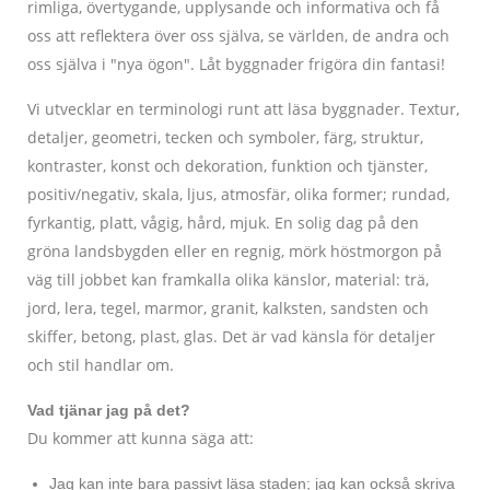
rimliga, övertygande, upplysande och informativa och få
oss att reflektera över oss själva, se världen, de andra och
oss själva i "nya ögon". Låt byggnader frigöra din fantasi!
Vi utvecklar en terminologi runt att läsa byggnader. Textur,
detaljer, geometri, tecken och symboler, färg, struktur,
kontraster, konst och dekoration, funktion och tjänster,
positiv/negativ, skala, ljus, atmosfär, olika former; rundad,
fyrkantig, platt, vågig, hård, mjuk. En solig dag på den
gröna landsbygden eller en regnig, mörk höstmorgon på
väg till jobbet kan framkalla olika känslor, material: trä,
jord, lera, tegel, marmor, granit, kalksten, sandsten och
skiffer, betong, plast, glas. Det är vad känsla för detaljer
och stil handlar om.
Vad tjänar jag på det?
Du kommer att kunna säga att:
Jag kan inte bara passivt läsa staden; jag kan också skriva